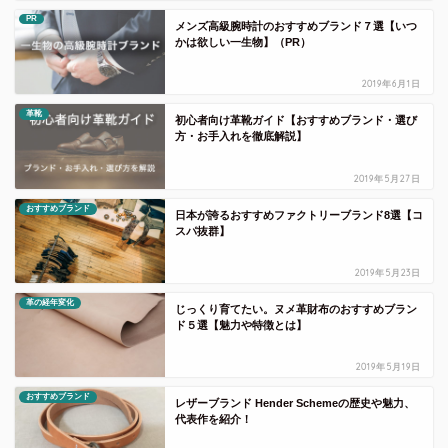
PR
メンズ高級腕時計のおすすめブランド７選【いつ
かは欲しい一生物】（PR）
2019年6月1日
革靴
初心者向け革靴ガイド【おすすめブランド・選び
方・お手入れを徹底解説】
2019年5月27日
おすすめブランド
日本が誇るおすすめファクトリーブランド8選【コ
スパ抜群】
2019年5月23日
革の経年変化
じっくり育てたい。ヌメ革財布のおすすめブラン
ド５選【魅力や特徴とは】
2019年5月19日
おすすめブランド
レザーブランド Hender Schemeの歴史や魅力、
代表作を紹介！