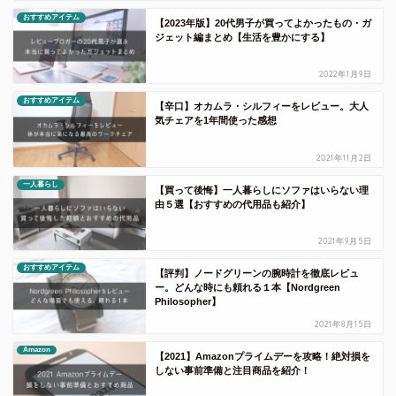
おすすめアイテム
【2023年版】20代男子が買ってよかったもの・ガ
ジェット編まとめ【生活を豊かにする】
2022年1月9日
おすすめアイテム
【辛口】オカムラ・シルフィーをレビュー。大人
気チェアを1年間使った感想
2021年11月2日
一人暮らし
【買って後悔】一人暮らしにソファはいらない理
由５選【おすすめの代用品も紹介】
2021年9月5日
おすすめアイテム
【評判】ノードグリーンの腕時計を徹底レビュ
ー。どんな時にも頼れる１本【Nordgreen
Philosopher】
2021年8月15日
Amazon
【2021】Amazonプライムデーを攻略！絶対損を
しない事前準備と注目商品を紹介！