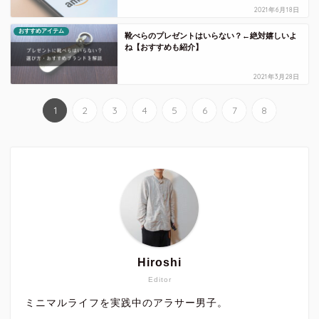
2021年6月18日
おすすめアイテム
靴べらのプレゼントはいらない？←絶対嬉しいよ
ね【おすすめも紹介】
2021年3月28日
1
2
3
4
5
6
7
8
Hiroshi
Editor
ミニマルライフを実践中のアラサー男子。