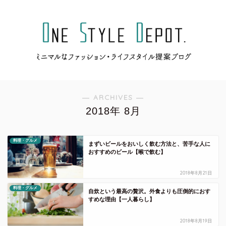
― ARCHIVES ―
2018年 8月
料理・グルメ
まずいビールをおいしく飲む方法と、苦手な人に
おすすめのビール【喉で飲む】
2018年8月21日
料理・グルメ
自炊という最高の贅沢。外食よりも圧倒的におす
すめな理由【一人暮らし】
2018年8月19日