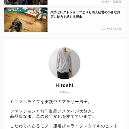
2018年11月28日
おすすめショップ
大手セレクトショップよりも個人経営の小さなお
店に魅力を感じる理由
2018年3月24日
Hiroshi
Editor
ミニマルライフを実践中のアラサー男子。
ファッションと無印良品とスタバが大好き。
高品質な服、革の経年変化を愛でています。
こだわりのあるモノ・服選びやライフスタイルのヒント