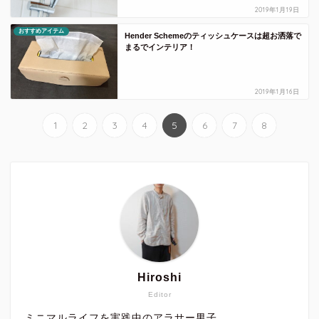
2019年1月19日
おすすめアイテム
Hender Schemeのティッシュケースは超お洒落で
まるでインテリア！
2019年1月16日
1
2
3
4
5
6
7
8
Hiroshi
Editor
ミニマルライフを実践中のアラサー男子。