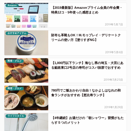
Amazon
【2019最新版】Amazonプライム会員の年会費・
特典12コ・5年使った感想まとめ
2019年5月7日
おすすめアイテム
財布も革靴もOK！M.モゥブレイ・デリケートク
リームの使い方【塗りすぎNG】
2019年5月6日
料理・グルメ
【1,000円以下ランチ】海なし県の埼玉・大宮にあ
る鮨政東口2号店の寿司がコスパ抜群でおすすめ
2019年3月25日
料理・グルメ
780円でご飯おかわり自由！なかよしはなれの和
食ランチがおすすめ【恵比寿ランチ】
2019年1月29日
ライフスタイル
【4年継続】お湯だけの「朝シャワー」習慣がもた
らす５つのメリット