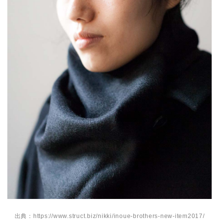
出典：https://www.struct.biz/nikki/inoue-brothers-new-item2017/