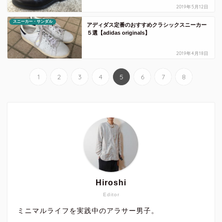
2019年5月12日
スニーカー・サンダル
アディダス定番のおすすめクラシックスニーカー
５選【adidas originals】
2019年4月18日
1
2
3
4
5
6
7
8
Hiroshi
Editor
ミニマルライフを実践中のアラサー男子。