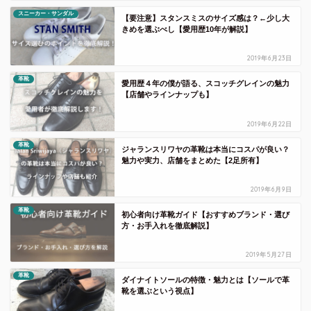
スニーカー・サンダル
【要注意】スタンスミスのサイズ感は？←少し大
きめを選ぶべし【愛用歴10年が解説】
2019年6月23日
革靴
愛用歴４年の僕が語る、スコッチグレインの魅力
【店舗やラインナップも】
2019年6月22日
革靴
ジャランスリワヤの革靴は本当にコスパが良い？
魅力や実力、店舗をまとめた【2足所有】
2019年6月9日
革靴
初心者向け革靴ガイド【おすすめブランド・選び
方・お手入れを徹底解説】
2019年5月27日
革靴
ダイナイトソールの特徴・魅力とは【ソールで革
靴を選ぶという視点】