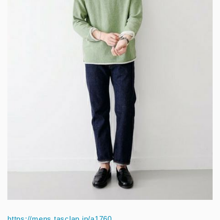
https://mens.tasclap.jp/a1760