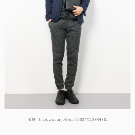
出典：https://wear.jp/wear10034/11384430/