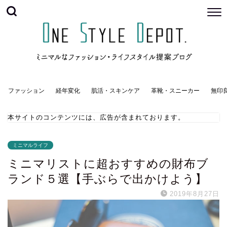
ファッション
経年変化
肌活・スキンケア
革靴・スニーカー
無印
本サイトのコンテンツには、広告が含まれております。
ミニマルライフ
ミニマリストに超おすすめの財布ブ
ランド５選【手ぶらで出かけよう】
2019年8月27日