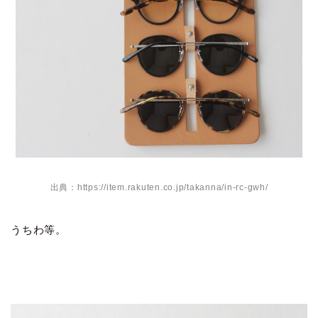
出典：https://item.rakuten.co.jp/takanna/in-rc-gwh/
うちわ等。