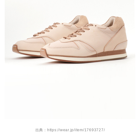
出典：https://wear.jp/item/17693727/