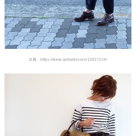
出典：https://wear.jp/daidocoro/12627124/