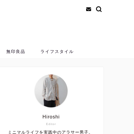
無印良品
ライフスタイル
メンズファッション
【日本製でコスパ
の「ニュート
こんにちは。ヒロシで
Hiroshi
する「YUJI KAKI
Editor
ミニマルライフを実践中のアラサー男子。