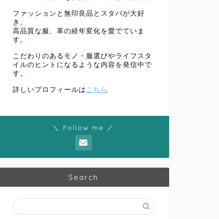
ファッションと無印良品とスタバが大好
き。
高品質な服、革の経年変化を愛でていま
おすすめファッションアイテム
【サイズ感と
す。
ジャケットは
こだわりのあるモノ・服選びやライフスタ
イルのヒントになるような内容を発信中で
こんにちは。ヒロシで
す。
ルアウターです。 天
ウトドア …
詳しいプロフィールは
こちら
＼ Follow me ／
おすすめファッションアイテム
【注目ブランド】
編みスウェット
こんにちは。ヒロシです
の「YUJI KAKIM
Search