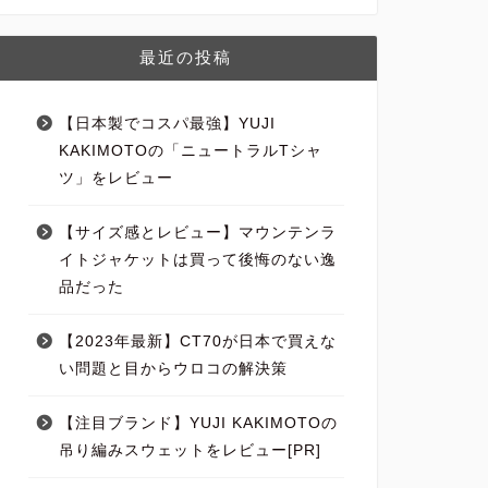
おすすめファッションアイテム
【一生モノ】
よかった高級
最近の投稿
こんにちは。ヒロシです
性。 本当に気に入っ
す。 …
【日本製でコスパ最強】YUJI
KAKIMOTOの「ニュートラルTシャ
ツ」をレビュー
おすすめファッションアイテム
【サイズ感とレビュー】マウンテンラ
【コスパ最強】
イトジャケットは買って後悔のない逸
編みスウェッ
品だった
こんにちは。ヒロシで
問題です。 安く買え
で良 …
【2023年最新】CT70が日本で買えな
い問題と目からウロコの解決策
【注目ブランド】YUJI KAKIMOTOの
メンズファッション
吊り編みスウェットをレビュー[PR]
【本当は教え
ニットをレビ